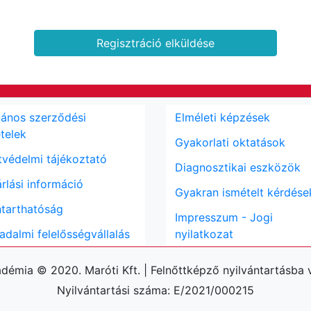
Regisztráció elküldése
lános szerződési
Elméleti képzések
ételek
Gyakorlati oktatások
védelmi tájékoztató
Diagnosztikai eszközök
rlási információ
Gyakran ismételt kérdése
tarthatóság
Impresszum - Jogi
adalmi felelősségvállalás
nyilatkozat
émia © 2020. Maróti Kft. | Felnőttképző nyilvántartásba
Nyilvántartási száma: E/2021/000215