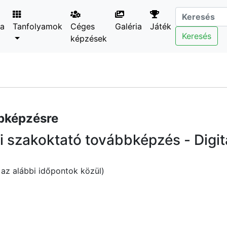
ta
Tanfolyamok
Céges
Galéria
Játék
Keresés
képzések
bbképzésre
 szakoktató továbbképzés - Digitá
 az alábbi időpontok közül)