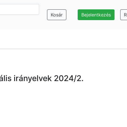
Kosár
Bejelentkezés
R
lis irányelvek 2024/2.