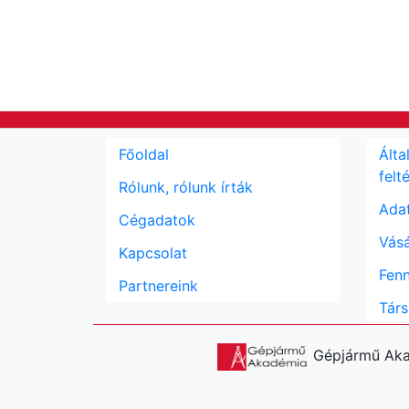
Főoldal
Álta
felt
Rólunk, rólunk írták
Adat
Cégadatok
Vásá
Kapcsolat
Fenn
Partnereink
Társ
Gépjármű Akad