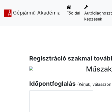
Gépjármű Akadémia
Főoldal
Autódiagnosz
képzések
Regisztráció szakmai tová
Műszaki
Időpontfoglalás
(Kérjük, válasszon