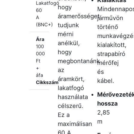
Lakatfogó
hogy
Mindennapo
60
áramerősséget
A
járművön
(BNC+)
tudjunk
történő
mérni
munkavégzé
Ára
anélkül,
kialakított,
100
hogy
strapabíró
000
megbontanánk
Ft
mérőfej
+
az
és
áfa
áramkört,
kábel.
Cikkszám
lakatfogó
Mérővezeté
használata
hossza
célszerű.
2,85
Ez a
m
maximálisan
60 A