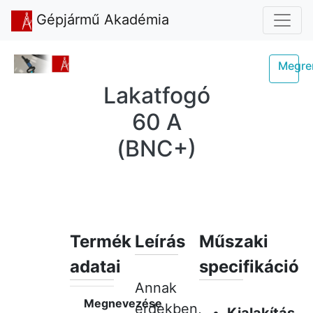
Gépjármű Akadémia
Megre
Lakatfogó
60 A
(BNC+)
Termék
Leírás
Műszaki
adatai
specifikáció
Annak
Megnevezése
érdekben,
Kialakítás