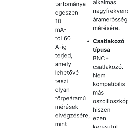
alkalmas
tartománya
nagyfrekvenc
egészen
áramerősség
10
mérésére.
mA-
tól 60
Csatlakozó
A-ig
típusa
terjed,
BNC+
amely
csatlakozó.
lehetővé
Nem
teszi
kompatibilis
olyan
más
törpeáramú
oszcilloszkó
mérések
hiszen
elvégzésére,
ezen
mint
keresztül