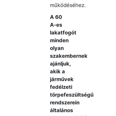
működéséhez.
A 60
A-es
lakatfogót
minden
olyan
szakembernek
ajánljuk,
akik a
járművek
fedélzeti
törpefeszültségű
rendszerein
általános