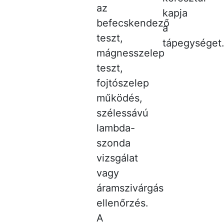
az
kapja
befecskendező
a
teszt,
tápegységet
mágnesszelep
teszt,
fojtószelep
működés,
szélessávú
lambda-
szonda
vizsgálat
vagy
áramszivárgás
ellenőrzés.
A