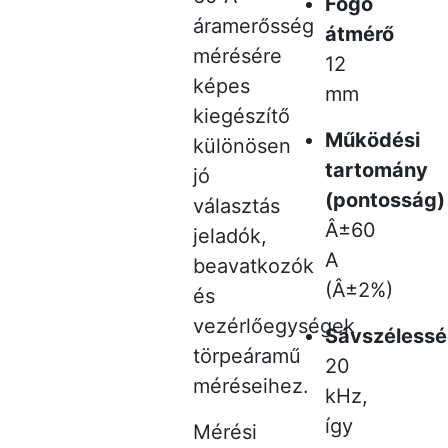
Fogó
áramerősség
átmérő
mérésére
12
képes
mm
kiegészítő
Működési
különösen
tartomány
jó
(pontosság)
választás
Â±60
jeladók,
A
beavatkozók
(Â±2%)
és
vezérlőegységek
Sávszéless
törpeáramű
20
méréseihez.
kHz,
így
Mérési