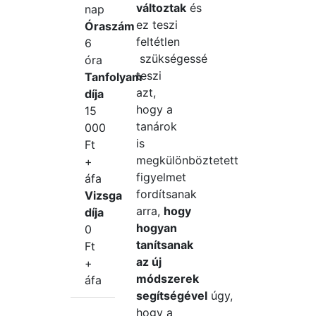
változtak
és
nap
ez teszi
Óraszám
feltétlen
6
szükségessé
óra
teszi
Tanfolyam
azt,
díja
hogy a
15
tanárok
000
is
Ft
megkülönböztetett
+
figyelmet
áfa
fordítsanak
Vizsga
arra,
hogy
díja
hogyan
0
tanítsanak
Ft
az új
+
módszerek
áfa
segítségével
úgy,
hogy a