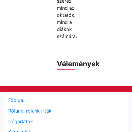
szerez
mind az
oktatók,
mind a
diákok
számára.
Vélemények
Főoldal
Rólunk, rólunk írták
Cégadatok
Kapcsolat