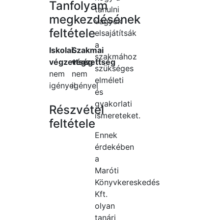
Tanfolyam
tanulni
megkezdésének
vágyók
feltétele
elsajátítsák
a
Iskolai
Szakmai
szakmához
végzettség
végzettség
szükséges
nem
nem
elméleti
igényel
igényel
és
gyakorlati
Részvétel
ismereteket.
feltétele
Ennek
érdekében
a
Maróti
Könyvkereskedés
Kft.
olyan
tanári