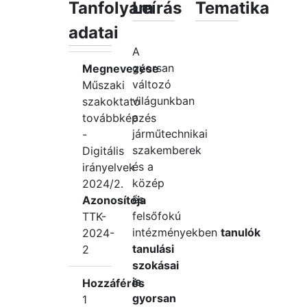
Tanfolyam
Leírás
Tematika
adatai
A
gyorsan
Megnevezése
változó
Műszaki
világunkban
szakoktató
a
továbbképzés
járműtechnikai
-
szakemberek
Digitális
és a
irányelvek
közép
2024/2.
és
Azonosítója
felsőfokú
TTK-
intézményekben
tanulók
2024-
tanulási
2
szokásai
is
Hozzáférés
gyorsan
1