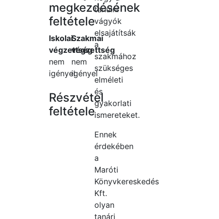
megkezdésének
tanulni
feltétele
vágyók
elsajátítsák
Iskolai
Szakmai
a
végzettség
végzettség
szakmához
nem
nem
szükséges
igényel
igényel
elméleti
és
Részvétel
gyakorlati
feltétele
ismereteket.
Ennek
érdekében
a
Maróti
Könyvkereskedés
Kft.
olyan
tanári