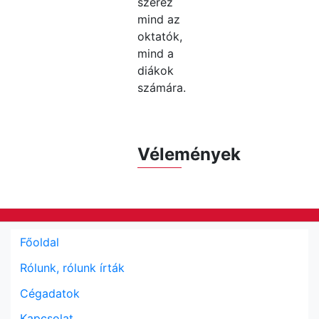
szerez
mind az
oktatók,
mind a
diákok
számára.
Vélemények
Főoldal
Rólunk, rólunk írták
Cégadatok
Kapcsolat