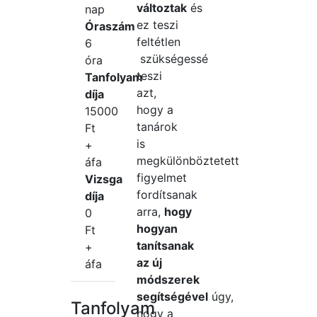
változtak
és
nap
ez teszi
Óraszám
feltétlen
6
szükségessé
óra
teszi
Tanfolyam
azt,
díja
hogy a
15000
tanárok
Ft
is
+
megkülönböztetett
áfa
figyelmet
Vizsga
fordítsanak
díja
arra,
hogy
0
hogyan
Ft
tanítsanak
+
az új
áfa
módszerek
segítségével
úgy,
Tanfolyam
hogy a