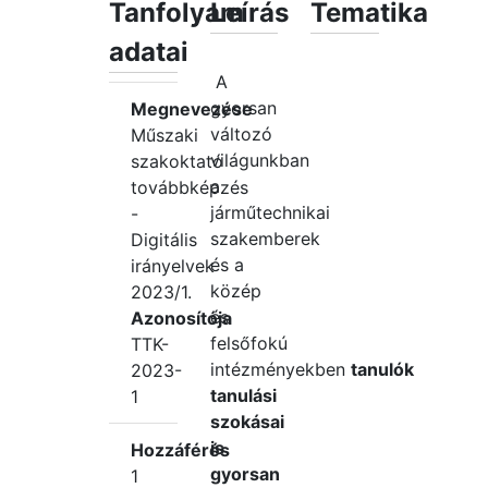
Tanfolyam
Leírás
Tematika
adatai
A
gyorsan
Megnevezése
változó
Műszaki
világunkban
szakoktató
a
továbbképzés
járműtechnikai
-
szakemberek
Digitális
és a
irányelvek
közép
2023/1.
és
Azonosítója
felsőfokú
TTK-
intézményekben
tanulók
2023-
tanulási
1
szokásai
is
Hozzáférés
gyorsan
1