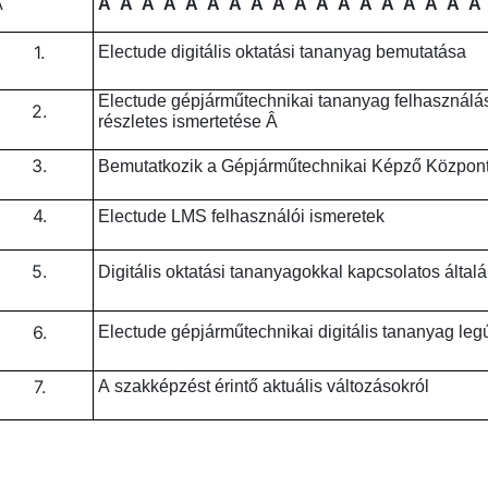
Â
Â Â Â Â Â Â Â Â Â Â Â Â Â Â Â Â Â Â 
1.
Electude digitális oktatási tananyag bemutatása
Electude gépjárműtechnikai tananyag felhasználási feltételeinek
2.
részletes ismertetése Â
3.
Bemutatkozik a Gépjárműtechnikai Képző Közpo
4.
Electude LMS felhasználói ismeretek
5.
Digitális oktatási tananyagokkal k
6.
Electude gépjárműtechnikai di
7.
A szakképzést érintő aktuális változásokról