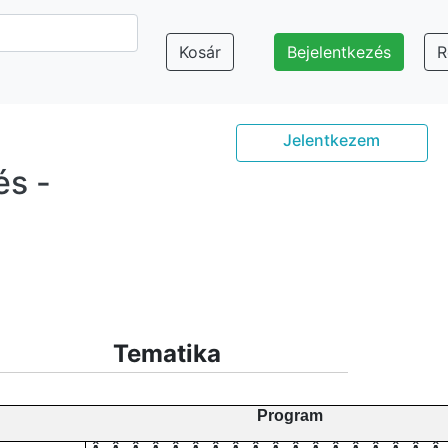
Kosár
Bejelentkezés
R
Jelentkezem
és -
Tematika
Program