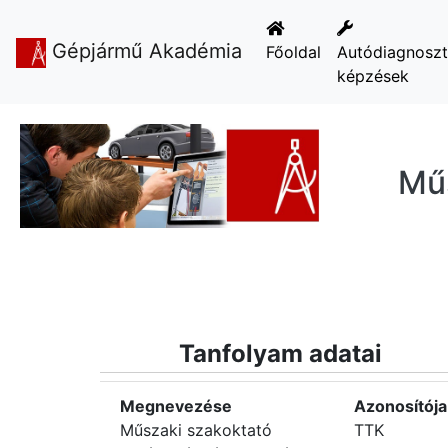
Gépjármű Akadémia
Főoldal
Autódiagnosz
képzések
Műs
Tanfolyam adatai
Megnevezése
Azonosítója
Műszaki szakoktató
TTK