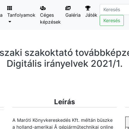
ta
Tanfolyamok
Céges
Galéria
Játék
Keresés
képzések
zaki szakoktató továbbképz
Digitális irányelvek 2021/1.
Leírás
A Maróti Könyvkereskedés Kft. méltán büszke
a holland-amerikai Â gépjárműtechnikai online