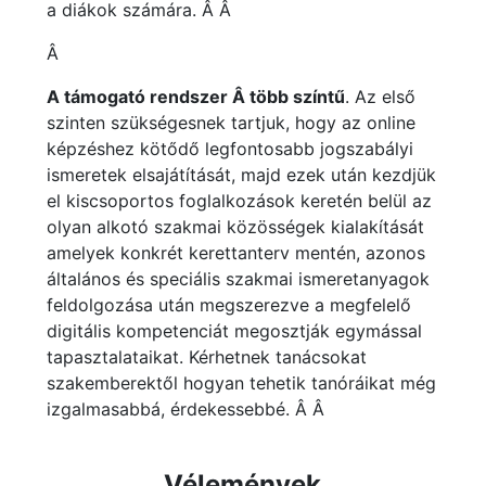
a diákok számára. Â Â
Â
A támogató rendszer Â több színtű
. Az első
szinten szükségesnek tartjuk, hogy az online
képzéshez kötődő legfontosabb jogszabályi
ismeretek elsajátítását, majd ezek után kezdjük
el kiscsoportos foglalkozások keretén belül az
olyan alkotó szakmai közösségek kialakítását
amelyek konkrét kerettanterv mentén, azonos
általános és speciális szakmai ismeretanyagok
feldolgozása után megszerezve a megfelelő
digitális kompetenciát megosztják egymással
tapasztalataikat. Kérhetnek tanácsokat
szakemberektől hogyan tehetik tanóráikat még
izgalmasabbá, érdekessebbé. Â Â
Vélemények