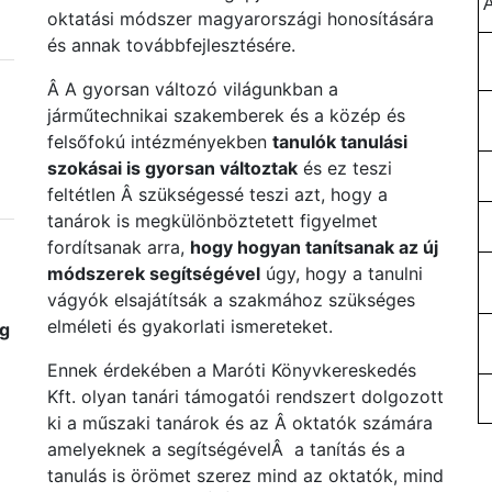
oktatási módszer magyarországi honosítására
és annak továbbfejlesztésére.
Â A gyorsan változó világunkban a
járműtechnikai szakemberek és a közép és
felsőfokú intézményekben
tanulók tanulási
szokásai is gyorsan változtak
és ez teszi
feltétlen Â szükségessé teszi azt, hogy a
tanárok is megkülönböztetett figyelmet
fordítsanak arra,
hogy hogyan tanítsanak az új
módszerek segítségével
úgy, hogy a tanulni
vágyók elsajátítsák a szakmához szükséges
elméleti és gyakorlati ismereteket.
ég
Ennek érdekében a Maróti Könyvkereskedés
Kft. olyan tanári támogatói rendszert dolgozott
ki a műszaki tanárok és az Â oktatók számára
amelyeknek a segítségévelÂ a tanítás és a
tanulás is örömet szerez mind az oktatók, mind