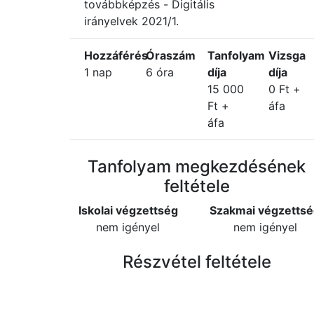
továbbképzés - Digitális
irányelvek 2021/1.
Hozzáférés
Óraszám
Tanfolyam
Vizsga
1 nap
6 óra
díja
díja
15 000
0 Ft +
Ft +
áfa
áfa
Tanfolyam megkezdésének
feltétele
Iskolai végzettség
Szakmai végzetts
nem igényel
nem igényel
Részvétel feltétele