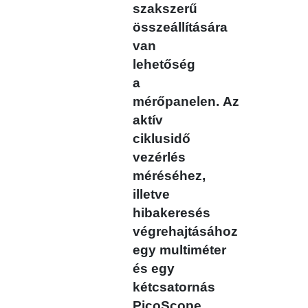
szakszerű
összeállítására
van
lehetőség
a
mérőpanelen.
Az
aktív
ciklusidő
vezérlés
méréséhez,
illetve
hibakeresés
végrehajtásához
egy
multiméter
és egy
kétcsatornás
PicoScope