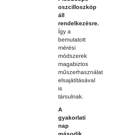
oszcilloszkóp
áll
rendelkezésre.
Így a
bemutatott
mérési
módszerek
magabiztos
műszerhasználat
elsajátításával
is
társulnak.
A
gyakorlati
nap
második