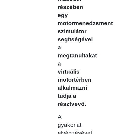
részében
egy
motormenedzsment
szimulátor
segítségével
a
megtanultakat
a
virtuális
motortérben
alkalmazni
tudja a
résztvevő.
A
gyakorlat
elvégzésével