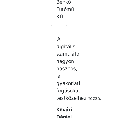
Benkő-
Futómű
Kft.
A
digitális
szimulátor
nagyon
hasznos,
a
gyakorlati
fogásokat
testközelhez
hozza
.
Kővári
Dániel