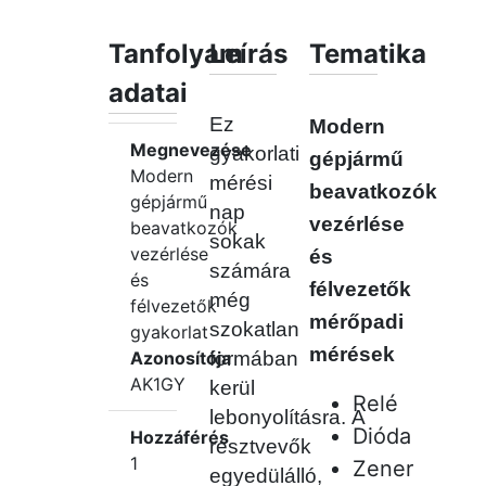
Tanfolyam
Leírás
Tematika
adatai
Ez
Modern
Megnevezése
gyakorlati
gépjármű
Modern
mérési
beavatkozók
gépjármű
nap
vezérlése
beavatkozók
sokak
vezérlése
és
számára
és
félvezetők
még
félvezetők
mérőpadi
szokatlan
gyakorlat
mérések
Azonosítója
formában
AK1GY
kerül
Relé
lebonyolításra.
A
Dióda
Hozzáférés
résztvevők
1
Zener
egyedülálló,