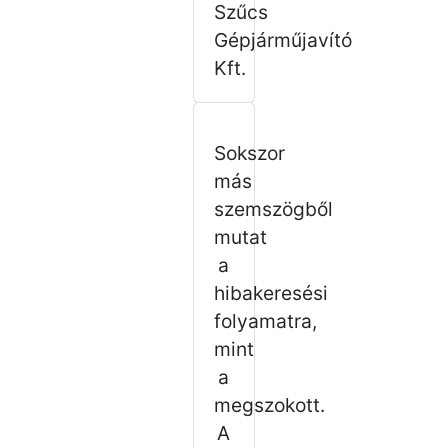
Szűcs
Gépjárműjavító
Kft.
Sokszor
más
szemszögből
mutat
a
hibakeresési
folyamatra,
mint
a
megszokott.
A