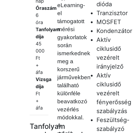
nap
dióda
eLearning-
Óraszám
Tranzisztor
el
6
támogatott
MOSFET
óra
mérési
Tanfolyam
Kondenzátor
díja
gyakorlatok
Aktív
45
során
ciklusidő
000
ismerkednek
vezérelt
Ft
meg a
+
irányjelző
korszerű
áfa
Aktív
járművekben
Vizsga
ciklusidő
található
díja
vezérelt
különféle
Ft
+
beavatkozó
fényerősség
áfa
vezérlés
szabályzás
módokkal.
Feszültség-
Tanfolyam
A
szabályzó