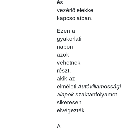
és
vezérlőjelekkel
kapcsolatban.
Ezen a
gyakorlati
napon
azok
vehetnek
részt,
akik az
elméleti
Autóvillamossági
alapok
szaktanfolyamot
sikeresen
elvégezték.
A