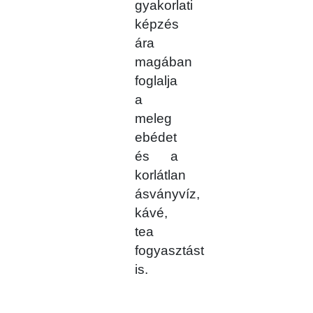
gyakorlati
képzés
ára
magában
foglalja
a
meleg
ebédet
és a
korlátlan
ásványvíz,
kávé,
tea
fogyasztást
is.