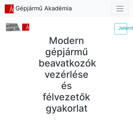
Gépjármű Akadémia
Jelen
Modern
gépjármű
beavatkozók
vezérlése
és
félvezetők
gyakorlat