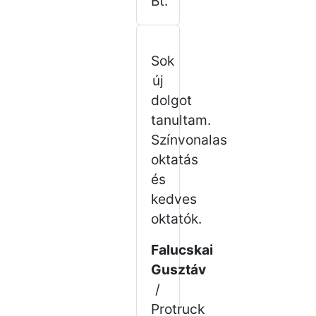
Bt.
Sok
új
dolgot
tanultam.
Színvonalas
oktatás
és
kedves
oktatók.
Falucskai
Gusztáv
/
Protruck