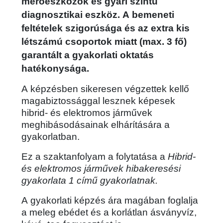
mérőeszközök és gyári szintű
diagnosztikai eszköz. A bemeneti
feltételek szigorúsága és az extra kis
létszámú csoportok miatt (max. 3 fő)
garantált a gyakorlati oktatás
hatékonysága.
A képzésben sikeresen végzettek kellő
magabiztossággal lesznek képesek
hibrid- és elektromos járművek
meghibásodásainak elhárítására a
gyakorlatban.
Ez a szaktanfolyam a folytatása a
Hibrid-
és elektromos járművek hibakeresési
gyakorlata 1 című gyakorlatnak.
A gyakorlati képzés ára magában foglalja
a meleg ebédet és a korlátlan ásványvíz,