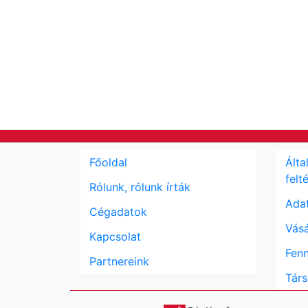
Főoldal
Álta
felt
Rólunk, rólunk írták
Adat
Cégadatok
Vásá
Kapcsolat
Fenn
Partnereink
Társ