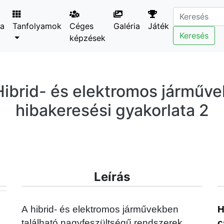
ta
Tanfolyamok
Céges
Galéria
Játék
Keresés
képzések
Hibrid- és elektromos járműve
hibakeresési gyakorlata 2
Leírás
A hibrid- és elektromos járművekben
H
található nagyfeszültségű rendszerek
c