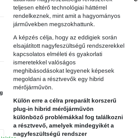
teljesen eltérő technológiai háttérrel
rendelkeznek, mint amit a hagyományos
járművekben megszokhattunk.
A képzés célja, hogy az eddigiek során
elsajátított nagyfeszültségű rendszerekkel
kapcsolatos elméleti és gyakorlati
ismeretekkel valóságos
meghibásodásokat legyenek képesek
megoldani a résztvevők egy hibrid
mérőjárművön.
ég
Külön erre a célra preparált korszerű
plug-in hibrid mérőjárművön
különböző problémákkal fog találkozni
a résztvevő, amelyek mindegyikét a
nagyfeszültségű rendszer