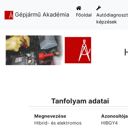
Gépjármű Akadémia
Főoldal
Autódiagnosz
képzések
Tanfolyam adatai
Megnevezése
Azonosítója
Hibrid- és elektromos
HIBGY4