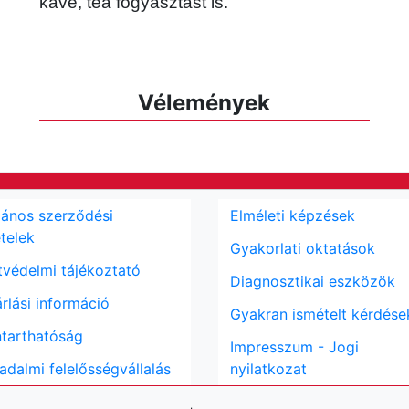
kávé, tea fogyasztást is.
Vélemények
lános szerződési
Elméleti képzések
ételek
Gyakorlati oktatások
védelmi tájékoztató
Diagnosztikai eszközök
rlási információ
Gyakran ismételt kérdése
tarthatóság
Impresszum - Jogi
adalmi felelősségvállalás
nyilatkozat