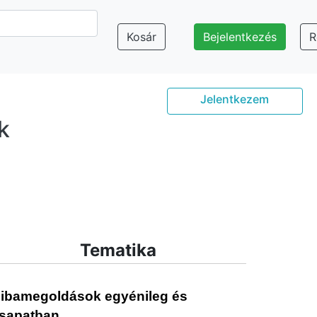
Kosár
Bejelentkezés
R
Jelentkezem
k
Tematika
ibamegoldások egyénileg és
sapatban