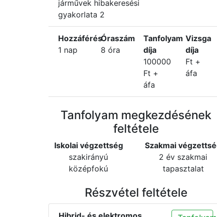
járművek hibakeresési
gyakorlata 2
Hozzáférés
Óraszám
Tanfolyam
Vizsga
1 nap
8 óra
díja
díja
100000
Ft +
Ft +
áfa
áfa
Tanfolyam megkezdésének
feltétele
Iskolai végzettség
Szakmai végzetts
szakirányú
2 év szakmai
középfokú
tapasztalat
Részvétel feltétele
Hibrid- és elektromos