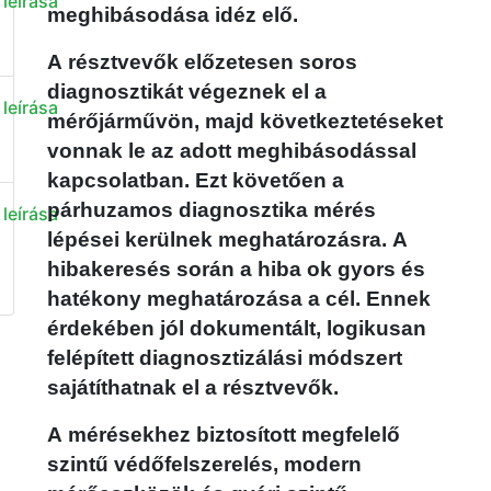
leírása
meghibásodása idéz elő.
A résztvevők előzetesen soros
diagnosztikát végeznek el a
leírása
mérőjárművön, majd következtetéseket
vonnak le az adott meghibásodással
kapcsolatban. Ezt követően a
párhuzamos diagnosztika mérés
leírása
lépései kerülnek meghatározásra. A
hibakeresés során a hiba ok gyors és
hatékony meghatározása a cél. Ennek
érdekében jól dokumentált, logikusan
felépített diagnosztizálási módszert
sajátíthatnak el a résztvevők.
A mérésekhez biztosított megfelelő
szintű védőfelszerelés, modern